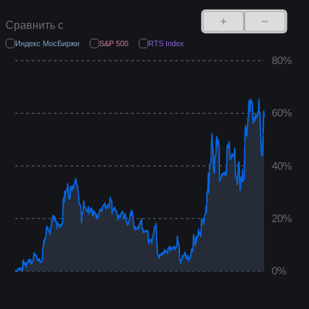
Сравнить с
Индекс МосБиржи
S&P 500
RTS Index
80%
60%
40%
20%
0%