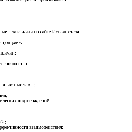
ные в чате и/или на сайте Исполнителя.
й) вправе:
 причин;
ху сообщества.
религиозные темы;
ния;
тических подтверждений.
ба;
ффективности взаимодействия;