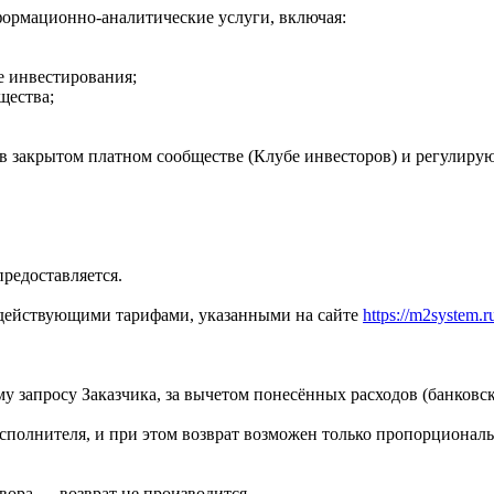
формационно-аналитические услуги, включая:
е инвестирования;
щества;
а в закрытом платном сообществе (Клубе инвесторов) и регулир
предоставляется.
с действующими тарифами, указанными на сайте
https://m2system.r
у запросу Заказчика, за вычетом понесённых расходов (банковск
сполнителя, и при этом возврат возможен только пропорциональ
овора — возврат не производится.