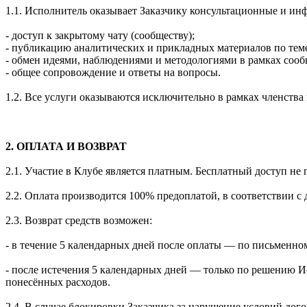
1.1. Исполнитель оказывает Заказчику консультационные и ин
- доступ к закрытому чату (сообществу);
- публикацию аналитических и прикладных материалов по тем
- обмен идеями, наблюдениями и методологиями в рамках сооб
- общее сопровождение и ответы на вопросы.
1.2. Все услуги оказываются исключительно в рамках членств
2. ОПЛАТА И ВОЗВРАТ
2.1. Участие в Клубе является платным. Бесплатный доступ не 
2.2. Оплата производится 100% предоплатой, в соответствии 
2.3. Возврат средств возможен:
- в течение 5 календарных дней после оплаты — по письменном
- после истечения 5 календарных дней — только по решению И
понесённых расходов.
2.4. В случае блокировки Заказчика за нарушение условий дог